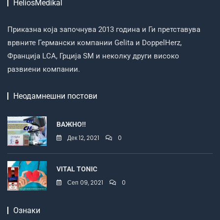
HeliosMedikal
Приказна која започнува 2013 година и Ги претставува
врвните Германски компании Gelita и DoppelHerz,
Франција LCA, Грција SM и неколку други високо
развиени компании.
Неодамнешни постови
ВАЖНО!!
Дек 12, 2021
0
VITAL TONIC
Сеп 09, 2021
0
Ознаки