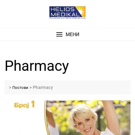
Skip
to
content
МЕНИ
Pharmacy
>
>
Pharmacy
Постови