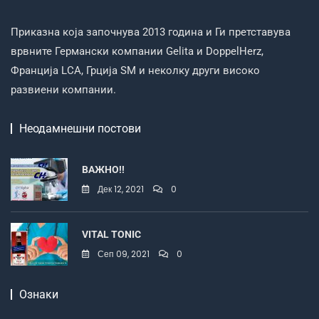
Приказна која започнува 2013 година и Ги претставува
врвните Германски компании Gelita и DoppelHerz,
Франција LCA, Грција SM и неколку други високо
развиени компании.
Неодамнешни постови
ВАЖНО!!
Дек 12, 2021
0
VITAL TONIC
Сеп 09, 2021
0
Ознаки