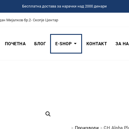
Бесплатна достава за нарачки над 2000 денари
дан Мијалков бр.2- Скопје Центар
ПОЧЕТНА
БЛОГ
Е-SHOP
КОНТАКТ
ЗА Н
>
Производи
>
CH Alpha Pl