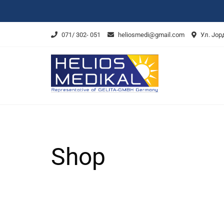
Skip
to
content
071/ 302- 051
heliosmedi@gmail.com
Ул. Јор
Shop