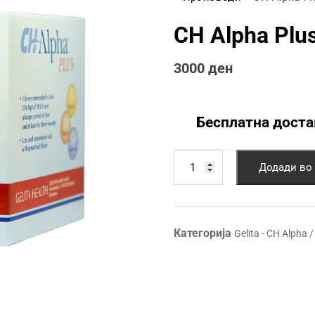
CH Alpha Plu
3000
ден
Бесплатна доста
CH
Дода
Alpha
Plus
количина
Категорија
Gelita - CH Alpha 