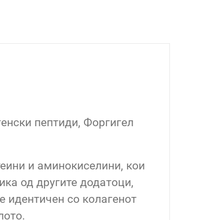
енски пептиди, Форгигел
теини и аминокиселини, кои
ика од другите додатоци,
е идентичен со колагенот
лото.