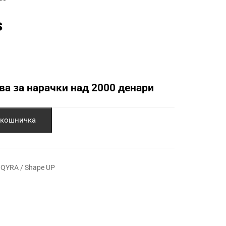
s
ва за нарачки над 2000 денари
ди во кошничка
/ QYRA / Shape UP