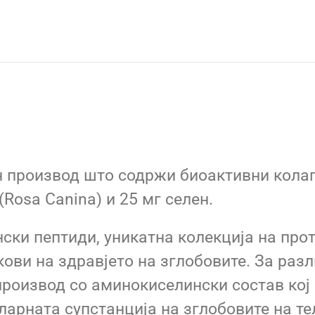
н производ што содржи биоактивни колаг
(Rosa Canina) и 25 мг селен.
ски пептиди, уникатна колекција на про
ови на здравјето на зглобовите. За разл
роизвод со аминокиселински состав кој 
ларната супстанција на зглобовите на те