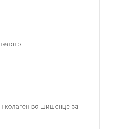
телото.
н колаген во шишенце за