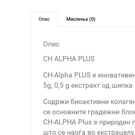
Опис
Мислења (0)
Опис
CH ALPHA PLUS
CH-Alpha PLUS е иновативе
5g, 0,5 g екстракт од шипка 
Содржи биоактивни колаген
се основните градежни блок
CH-ALPHA Plus е природен п
што се наоѓа во екстрацелу