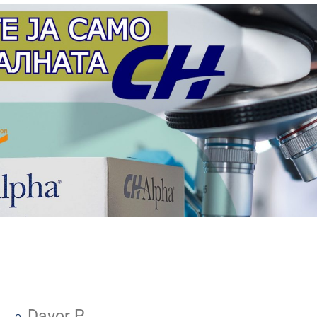
1
Davor P