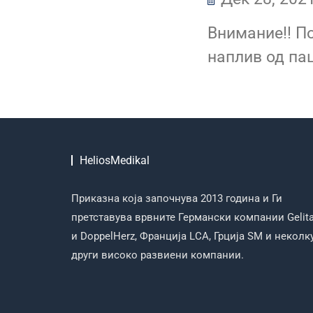
Внимание!! П
наплив од пац
HeliosMedikal
Приказна која започнува 2013 година и Ги
претставува врвните Германски компании Gelit
и DoppelHerz, Франција LCA, Грција SM и неколк
други високо развиени компании.