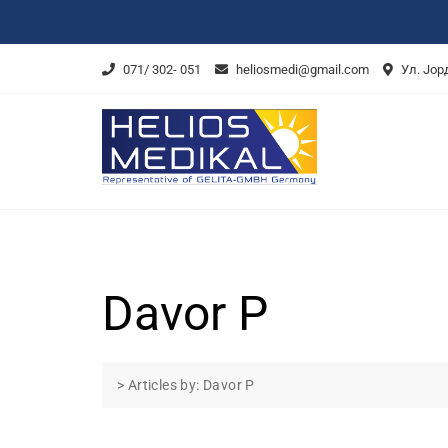
Skip
to
content
071/ 302- 051
heliosmedi@gmail.com
Ул. Јор
Davor P
>
Articles by: Davor P