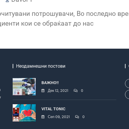
очитувани потрошувачи, Во последно вр
иенти кои се обраќаат до нас
Неодамнешни постови
ВАЖНО!!
a
Дек 12, 2021
0
у
VITAL TONIC
Сеп 09, 2021
0