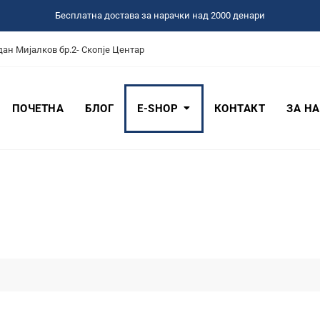
Бесплатна достава за нарачки над 2000 денари
дан Мијалков бр.2- Скопје Центар
ПОЧЕТНА
БЛОГ
Е-SHOP
КОНТАКТ
ЗА Н